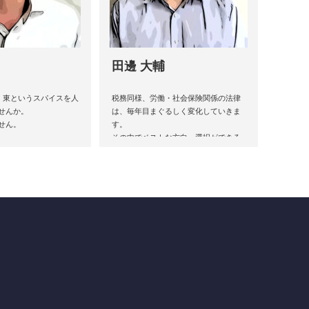
田邊 大輔
代、東というスパイスを人
税務同様、労働・社会保険関係の法律
せんか。
は、毎年目まぐるしく変化していきま
せん。
す。
その中でベストな方向・選択ができる
ように、お手伝いが出来ればと考えて
おります。
お酒は飲めません。