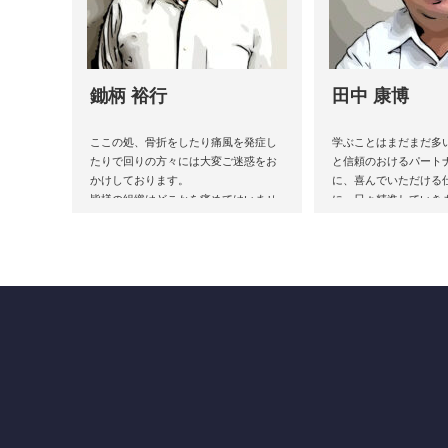
鋤柄 裕行
田中 康博
ここの処、骨折をしたり痛風を発症し
学ぶことはまだまだ多
たりで回りの方々には大変ご迷惑をお
と信頼のおけるパート
かけしております。
に、喜んでいただける
皆様の組織はどこかを痛めてはいませ
に、日々精進していき
んか。年齢とともに経験を積んだとし
好きです。
ても、同じように傷を負うことはあり
よろしくお願いいたし
ます。
雨に打たれても身体をおこさなければ
虹をみることはできません。
身体をおこす為、お手伝いをさせてく
ださい。