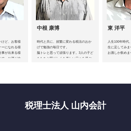
中根 康博
東 洋平
いけど、お客様
時代と共に、頻繁に変わる税法のおか
人生100年時
ナーになれる様
げで勉強の毎日です。
生に足してみま
仕事が出来る様
脳トレと思って頑張ります。3人の子ど
お酒しか飲めま
ます。お酒が大
もたちと騒がしくも楽しい日々を過ご
しています。
ます。
日々是好日。お酒は飲みません。
税理士法人 山内会計