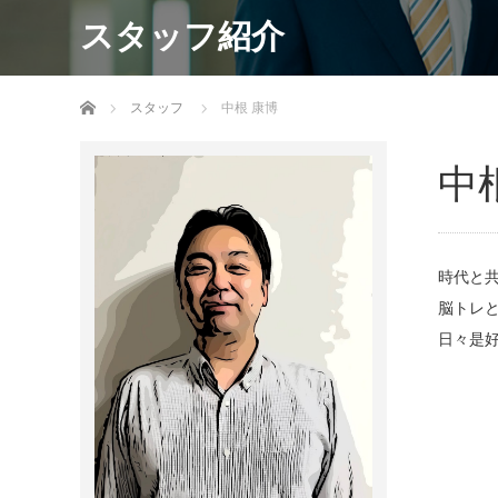
スタッフ紹介
ホーム
スタッフ
中根 康博
中
時代と
脳トレ
日々是